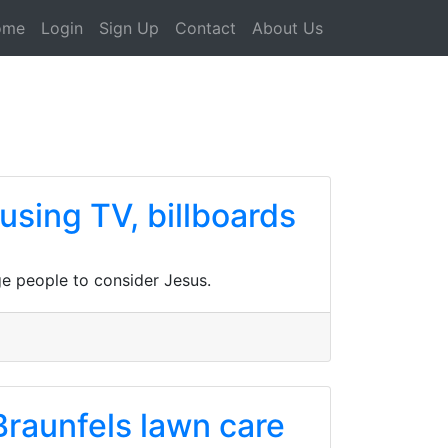
ome
Login
Sign Up
Contact
About Us
sing TV, billboards
ge people to consider Jesus.
Braunfels lawn care