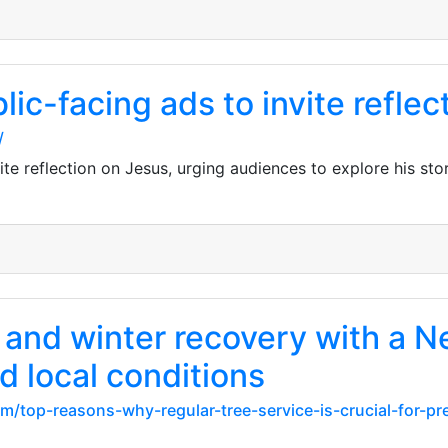
ic-facing ads to invite reflec
/
ite reflection on Jesus, urging audiences to explore his sto
and winter recovery with a N
d local conditions
com/top-reasons-why-regular-tree-service-is-crucial-for