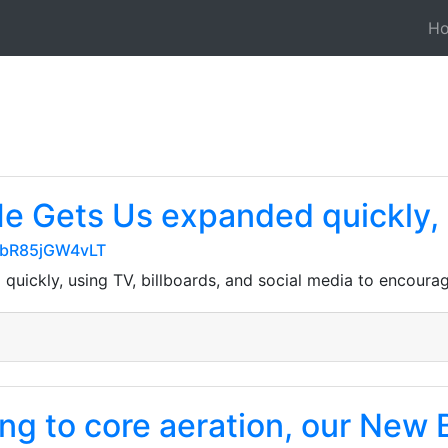
H
e Gets Us expanded quickly, u
nVbR85jGW4vLT
uickly, using TV, billboards, and social media to encoura
g to core aeration, our New 