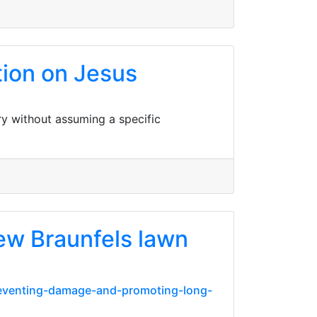
tion on Jesus
ry without assuming a specific
ew Braunfels lawn
-preventing-damage-and-promoting-long-