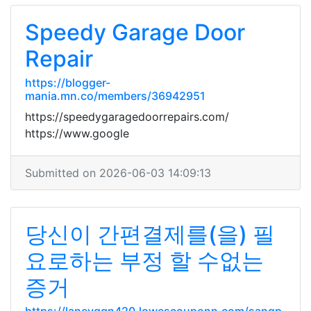
Speedy Garage Door
Repair
https://blogger-
mania.mn.co/members/36942951
https://speedygaragedoorrepairs.com/
https://www.google
Submitted on 2026-06-03 14:09:13
당신이 간편결제를(을) 필
요로하는 부정 할 수없는
증거