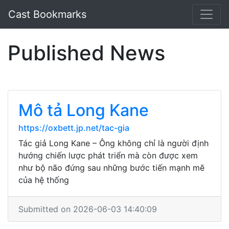
Cast Bookmarks
Published News
Mô tả Long Kane
https://oxbett.jp.net/tac-gia
Tác giả Long Kane – Ông không chỉ là người định
hướng chiến lược phát triển mà còn được xem
như bộ não đứng sau những bước tiến mạnh mẽ
của hệ thống
Submitted on 2026-06-03 14:40:09