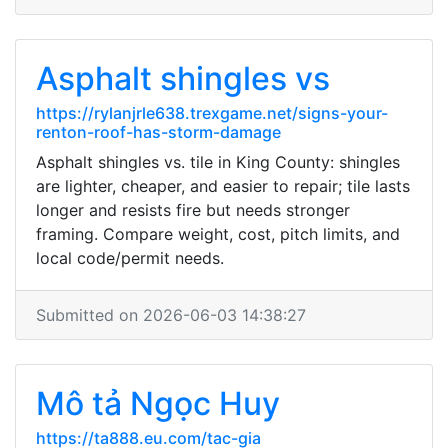
Asphalt shingles vs
https://rylanjrle638.trexgame.net/signs-your-
renton-roof-has-storm-damage
Asphalt shingles vs. tile in King County: shingles
are lighter, cheaper, and easier to repair; tile lasts
longer and resists fire but needs stronger
framing. Compare weight, cost, pitch limits, and
local code/permit needs.
Submitted on 2026-06-03 14:38:27
Mô tả Ngọc Huy
https://ta888.eu.com/tac-gia