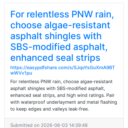
For relentless PNW rain,
choose algae-resistant
asphalt shingles with
SBS-modified asphalt,
enhanced seal strips
https://easypdfshare.com/s/SJqoYsGuXmA9BT
wWVv1pu
For relentless PNW rain, choose algae-resistant
asphalt shingles with SBS-modified asphalt,
enhanced seal strips, and high wind ratings. Pair
with waterproof underlayment and metal flashing
to keep edges and valleys leak-free.
Submitted on 2026-06-03 14:39:48