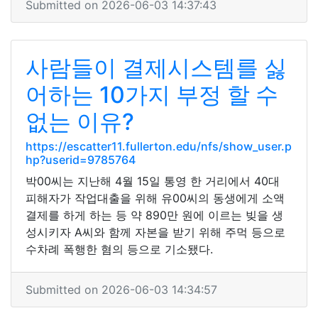
Submitted on 2026-06-03 14:37:43
사람들이 결제시스템를 싫
어하는 10가지 부정 할 수
없는 이유?
https://escatter11.fullerton.edu/nfs/show_user.p
hp?userid=9785764
박00씨는 지난해 4월 15일 통영 한 거리에서 40대
피해자가 작업대출을 위해 유00씨의 동생에게 소액
결제를 하게 하는 등 약 890만 원에 이르는 빚을 생
성시키자 A씨와 함께 자본을 받기 위해 주먹 등으로
수차례 폭행한 혐의 등으로 기소됐다.
Submitted on 2026-06-03 14:34:57