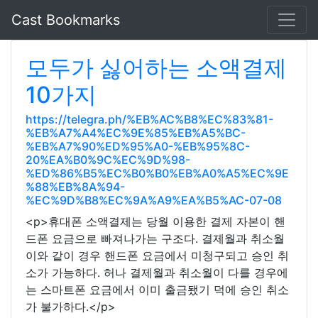
Cast Bookmarks
모두가 싫어하는 소액결제
10가지
https://telegra.ph/%EB%AC%B8%EC%83%81-
%EB%A7%A4%EC%9E%85%EB%A5%BC-
%EB%A7%90%ED%95%A0-%EB%95%8C-
20%EA%B0%9C%EC%9D%98-
%ED%86%B5%EC%B0%B0%EB%A0%A5%EC%9E
%88%EB%8A%94-
%EC%9D%B8%EC%9A%A9%EA%B5%AC-07-08
<p>휴대폰 소액결제는 당월 이용한 결제 자본이 핸
드폰 요금으로 빠져나가는 구조다. 결제월과 취소월
이와 같이 경우 핸드폰 요금에서 미청구되고 승인 취
소가 가능하다. 허나 결제월과 취소월이 다를 경우에
는 스마트폰 요금에서 이미 출금됐기 덕에 승인 취소
가 불가하다.</p>