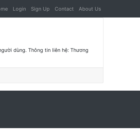
ome
Login
Sign Up
Contact
About Us
người dùng. Thông tin liên hệ: Thương