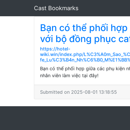
Cast Bookmarks
Bạn có thể phối hợp
với bộ đồng phục ca
https://hotel-
wiki.win/index.php/L%C3%A0m_Sa
fe_Lu%C3%B4n_Nh%C6%B0_M%E1%BB%
Bạn có thể phối hợp giữa các phụ kiện 
nhân viên làm việc tại đây!
Submitted on 2025-08-01 13:18:55