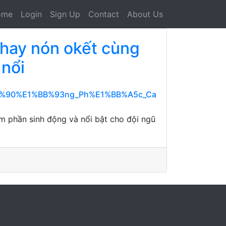
ome
Login
Sign Up
Contact
About Us
 hay nón okết cùng
 nổi
4%90%E1%BB%93ng_Ph%E1%BB%A5c_Ca
m phần sinh động và nổi bật cho đội ngũ