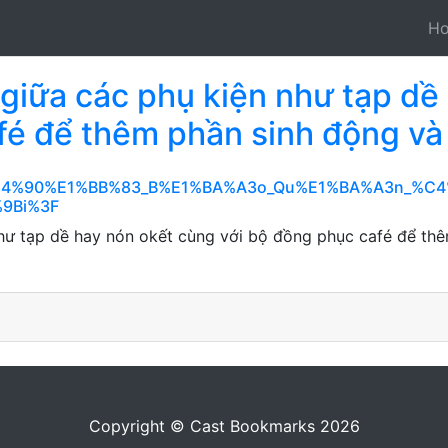
H
 giữa các phụ kiện như tạp dề
fé để thêm phần sinh động và
o_%C4%90%E1%BB%83_B%E1%BA%A3o_Qu%E1%BA%A3n_%C
9Bi%3F
như tạp dề hay nón okết cùng với bộ đồng phục café để thê
Copyright © Cast Bookmarks 2026